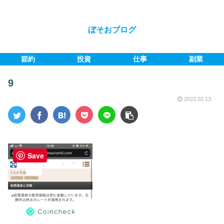
ぼそおブログ
節約
投資
仕事
副業
9
2022.02.13
Save