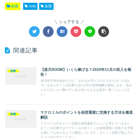
副業
note
副業
シェアする
関連記事
【楽天ROOM】いくら稼げる？2020年11月の収入を報
副業
告！
楽天ROOMを始めたけど、なかなか売り上げが上がらないと悩ん
でいませんか？この記事では1カ月の成果報酬を報告します。他の
人がどのくらい稼げているか気になる人は是非一度ごらんくださ
い。
マクロミルのポイントを仮想通貨に交換する方法を徹底
副業
解説
マクロミルのポイント交換を仮想通貨でしたいと考えていません
か？この記事ではマクロミルのポイントを仮想通貨に交換する手順
を誰にでも分かるように解説しています。ポイント交換で悩んでい
る人はぜひ見てください。