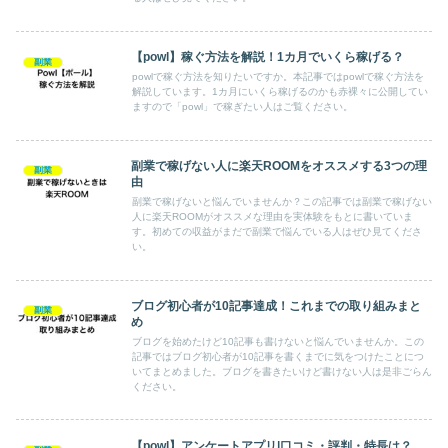
【powl】稼ぐ方法を解説！1カ月でいくら稼げる？
副業
powlで稼ぐ方法を知りたいですか。本記事ではpowlで稼ぐ方法を
解説しています。1カ月にいくら稼げるのかも赤裸々に公開してい
ますので「powl」で稼ぎたい人はご覧ください。
副業で稼げない人に楽天ROOMをオススメする3つの理
副業
由
副業で稼げないと悩んでいませんか？この記事では副業で稼げない
人に楽天ROOMがオススメな理由を実体験をもとに書いていま
す。初めての収益がまだで副業で悩んでいる人はぜひ見てくださ
い。
ブログ初心者が10記事達成！これまでの取り組みまと
副業
め
ブログを始めたけど10記事も書けないと悩んでいませんか。この
記事ではブログ初心者が10記事を書くまでに気をつけたことにつ
いてまとめました。ブログを書きたいけど書けない人は是非ごらん
ください。
【powl】アンケートアプリ|口コミ・評判・特長は？