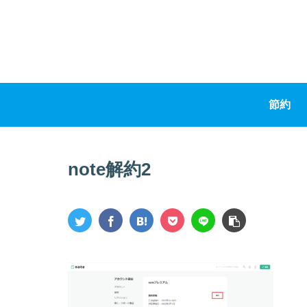
節約
note解約2