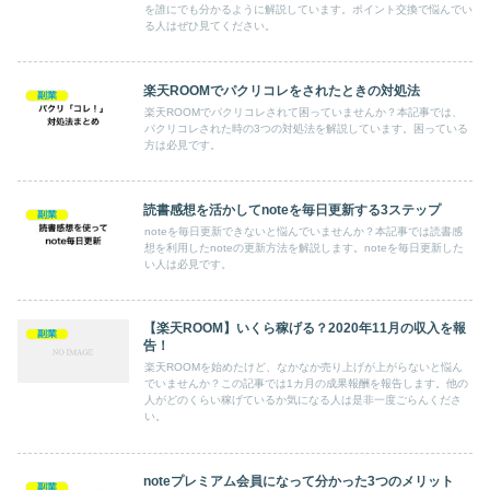
を誰にでも分かるように解説しています。ポイント交換で悩んでい
る人はぜひ見てください。
楽天ROOMでパクリコレをされたときの対処法
副業
楽天ROOMでパクリコレされて困っていませんか？本記事では、
パクリコレされた時の3つの対処法を解説しています。困っている
方は必見です。
読書感想を活かしてnoteを毎日更新する3ステップ
副業
noteを毎日更新できないと悩んでいませんか？本記事では読書感
想を利用したnoteの更新方法を解説します。noteを毎日更新した
い人は必見です。
【楽天ROOM】いくら稼げる？2020年11月の収入を報
副業
告！
楽天ROOMを始めたけど、なかなか売り上げが上がらないと悩ん
でいませんか？この記事では1カ月の成果報酬を報告します。他の
人がどのくらい稼げているか気になる人は是非一度ごらんくださ
い。
noteプレミアム会員になって分かった3つのメリット
副業