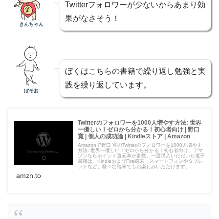
Twitterフォロワーが少ないからあまり効
果がなさそう！
きんちゃん
ぼくはこちらの書籍で繰り返し勉強と実
践を繰り返しています。
ぼそお
Twitterのフォロワーを1000人増やす方法: 世界
一優しい！ゼロから分かる！初心者向け | 野口
寛 | 個人の成功論 | Kindleストア | Amazon
Amazonで野口 寛のTwitterのフォロワーを1000人増やす
方法: 世界一優しい！ゼロから分かる！初心者向け。アマ
ゾンならポイント還元本が多数。一度購入いただいた電子
書籍は、KindleおよびFire端末、スマートフォンやタブレ
ットなど、様々な端末でもお楽しみいただけます。
amzn.to