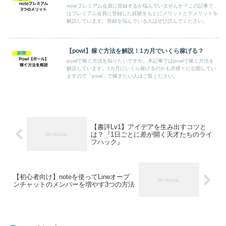
noteプレミアム会員に登録するか悩んでいませんか？この記事で
はプレミアム会員に登録した経験をもとにメリットとデメリットを
解説しています。登録を悩んでいる人はぜひ読んでください。
【powl】稼ぐ方法を解説！1カ月でいくら稼げる？
副業
powlで稼ぐ方法を知りたいですか。本記事ではpowlで稼ぐ方法を
解説しています。1カ月にいくら稼げるのかも赤裸々に公開してい
ますので「powl」で稼ぎたい人はご覧ください。
【書評Lv1】アイデアを生み出すコツと
は？『1日ごとに差が開く天才たちのライ
フハック』
【初心者向け】noteを使ってLineオープ
ンチャットのメンバーを増やす3つの方法